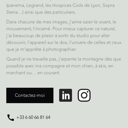
Ipanema, Legrand, les Hospices Civils de Lyon, Sopra
Steria…) ainsi que des particuliers.
Dans chacune de mes images, j’aime saisir le vivant, le
mouvement, l’incarné. Pour mieux capturer ce naturel,
j’ai beaucoup de plaisir à sortir du studio pour aller
découvrir, l’appareil sur le dos, l’univers de celles et ceux
que je m’apprête à photographier.
Quand je ne travaille pas, j’arpente la montagne dès que
possible avec ma compagne et mon chien, à skis, en
marchant ou… en courant.
Contactez-moi
+33 6 60 66 81 64